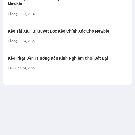
Newbie
Tháng 11 14, 2025
Kèo Tài Xỉu | Bí Quyết Đọc Kèo Chính Xác Cho Newbie
Tháng 11 14, 2025
Kèo Phạt Đền | Hướng Dẫn Kinh Nghiệm Chơi Bất Bại
Tháng 11 14, 2025