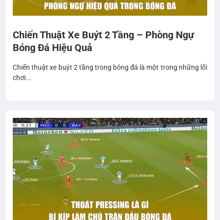
Chiến Thuật Xe Buýt 2 Tầng – Phòng Ngự
Bóng Đá Hiệu Quả
Chiến thuật xe buýt 2 tầng trong bóng đá là một trong những lối
chơi...