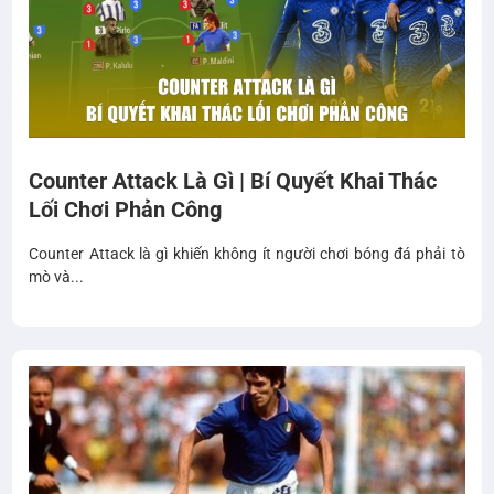
Counter Attack Là Gì | Bí Quyết Khai Thác
Lối Chơi Phản Công
Counter Attack là gì khiến không ít người chơi bóng đá phải tò
mò và...