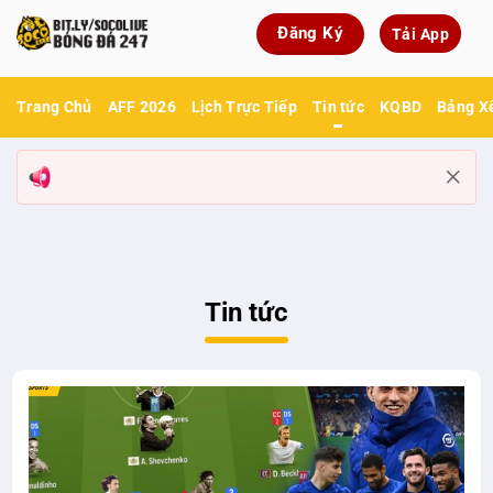
Bỏ
Đăng Ký
Tải App
qua
nội
dung
Trang Chủ
AFF 2026
Lịch Trực Tiếp
Tin tức
KQBD
Bảng X
Tin tức