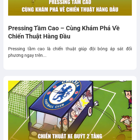
Pressing Tầm Cao – Cùng Khám Phá Về
Chiến Thuật Hàng Đầu
Pressing tầm cao là chiến thuật giúp đội bóng áp sát đối
phương ngay trên...