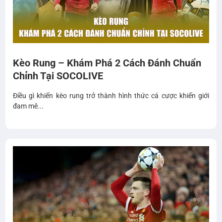
Kèo Rung – Khám Phá 2 Cách Đánh Chuẩn
Chỉnh Tại SOCOLIVE
Điều gì khiến kèo rung trở thành hình thức cá cược khiến giới
đam mê...