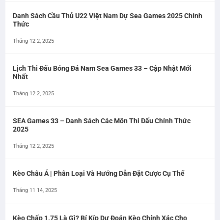
Danh Sách Cầu Thủ U22 Việt Nam Dự Sea Games 2025 Chính
Thức
Tháng 12 2, 2025
Lịch Thi Đấu Bóng Đá Nam Sea Games 33 – Cập Nhật Mới
Nhất
Tháng 12 2, 2025
SEA Games 33 – Danh Sách Các Môn Thi Đấu Chính Thức
2025
Tháng 12 2, 2025
Kèo Châu Á | Phân Loại Và Hướng Dẫn Đặt Cược Cụ Thể
Tháng 11 14, 2025
Kèo Chấp 1.75 Là Gì? Bí Kíp Dự Đoán Kèo Chính Xác Cho