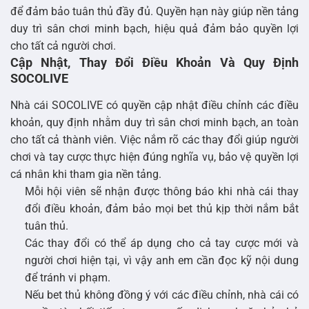
để đảm bảo tuân thủ đầy đủ. Quyền hạn này giúp nền tảng
duy trì sân chơi minh bạch, hiệu quả đảm bảo quyền lợi
cho tất cả người chơi.
Cập Nhật, Thay Đổi Điều Khoản Và Quy Định
SOCOLIVE
Nhà cái SOCOLIVE có quyền cập nhật điều chỉnh các điều
khoản, quy định nhằm duy trì sân chơi minh bạch, an toàn
cho tất cả thành viên. Việc nắm rõ các thay đổi giúp người
chơi và tay cược thực hiện đúng nghĩa vụ, bảo vệ quyền lợi
cá nhân khi tham gia nền tảng.
Mỗi hội viên sẽ nhận được thông báo khi nhà cái thay
đổi điều khoản, đảm bảo mọi bet thủ kịp thời nắm bắt
tuân thủ.
Các thay đổi có thể áp dụng cho cả tay cược mới và
người chơi hiện tại, vì vậy anh em cần đọc kỹ nội dung
để tránh vi phạm.
Nếu bet thủ không đồng ý với các điều chỉnh, nhà cái có