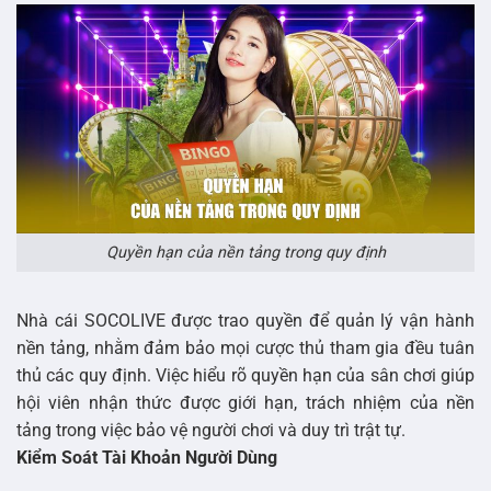
Quyền hạn của nền tảng trong quy định
Nhà cái SOCOLIVE được trao quyền để quản lý vận hành
nền tảng, nhằm đảm bảo mọi cược thủ tham gia đều tuân
thủ các quy định. Việc hiểu rõ quyền hạn của sân chơi giúp
hội viên nhận thức được giới hạn, trách nhiệm của nền
tảng trong việc bảo vệ người chơi và duy trì trật tự.
Kiểm Soát Tài Khoản Người Dùng