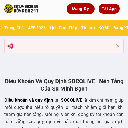
Bỏ
Đăng Ký
Tải App
qua
nội
dung
Trang Chủ
AFF 2026
Lịch Trực Tiếp
Tin tức
KQBD
Bảng X
Điều Khoản Và Quy Định SOCOLIVE | Nền Tảng
Của Sự Minh Bạch
Điều khoản và quy định
tại
SOCOLIVE
là kim chỉ nam giúp
mỗi cược thủ hiểu rõ quyền lợi, trách nhiệm giới hạn khi
tham gia nền tảng. Mỗi hội viên khi đăng ký tài khoản cần
nắm vững các quy định về bảo mật thông tin, giao dịch