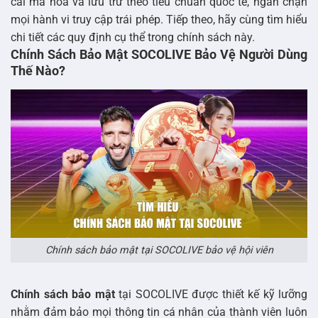
cái mã hóa và lưu trữ theo tiêu chuẩn quốc tế, ngăn chặn
mọi hành vi truy cập trái phép. Tiếp theo, hãy cùng tìm hiểu
chi tiết các quy định cụ thể trong chính sách này.
Chính Sách Bảo Mật SOCOLIVE Bảo Vệ Người Dùng
Thế Nào?
Chính sách bảo mật tại SOCOLIVE bảo vệ hội viên
Chính sách bảo mật
tại SOCOLIVE được thiết kế kỹ lưỡng
nhằm đảm bảo mọi thông tin cá nhân của thành viên luôn