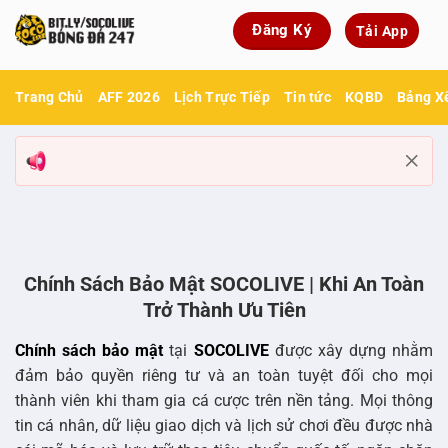
Bỏ
Đăng Ký
Tải App
qua
nội
dung
Trang Chủ
AFF 2026
Lịch Trực Tiếp
Tin tức
KQBD
Bảng X
Chính Sách Bảo Mật SOCOLIVE | Khi An Toàn
Trở Thành Ưu Tiên
Chính sách bảo mật
tại
SOCOLIVE
được xây dựng nhằm
đảm bảo quyền riêng tư và an toàn tuyệt đối cho mọi
thành viên khi tham gia cá cược trên nền tảng. Mọi thông
tin cá nhân, dữ liệu giao dịch và lịch sử chơi đều được nhà