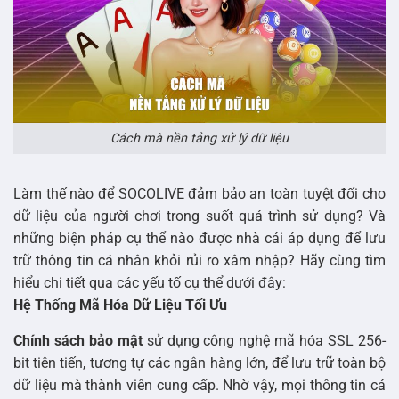
Cách mà nền tảng xử lý dữ liệu
Làm thế nào để SOCOLIVE đảm bảo an toàn tuyệt đối cho
dữ liệu của người chơi trong suốt quá trình sử dụng? Và
những biện pháp cụ thể nào được nhà cái áp dụng để lưu
trữ thông tin cá nhân khỏi rủi ro xâm nhập? Hãy cùng tìm
hiểu chi tiết qua các yếu tố cụ thể dưới đây:
Hệ Thống Mã Hóa Dữ Liệu Tối Ưu
Chính sách bảo mật
sử dụng công nghệ mã hóa SSL 256-
bit tiên tiến, tương tự các ngân hàng lớn, để lưu trữ toàn bộ
dữ liệu mà thành viên cung cấp. Nhờ vậy, mọi thông tin cá