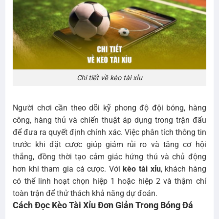
Chi tiết về kèo tài xỉu
Người chơi cần theo dõi kỹ phong độ đội bóng, hàng
công, hàng thủ và chiến thuật áp dụng trong trận đấu
để đưa ra quyết định chính xác. Việc phân tích thông tin
trước khi đặt cược giúp giảm rủi ro và tăng cơ hội
thắng, đồng thời tạo cảm giác hứng thú và chủ động
hơn khi tham gia cá cược. Với
kèo tài xỉu
, khách hàng
có thể linh hoạt chọn hiệp 1 hoặc hiệp 2 và thậm chí
toàn trận để thử thách khả năng dự đoán.
Cách Đọc Kèo Tài Xỉu Đơn Giản Trong Bóng Đá