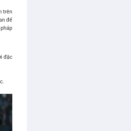
n trên
ian để
 pháp
ới đặc
c.