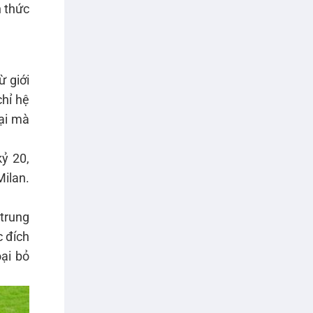
n thức
ừ giới
chỉ hệ
đại mà
kỷ 20,
Milan.
 trung
c đích
ại bỏ