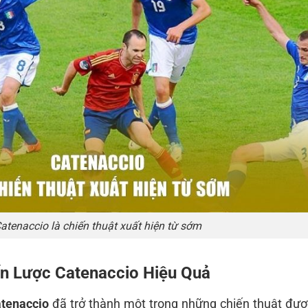
atenaccio là chiến thuật xuất hiện từ sớm
n Lược Catenaccio Hiệu Quả
tenaccio
đã trở thành một trong những chiến thuật đượ