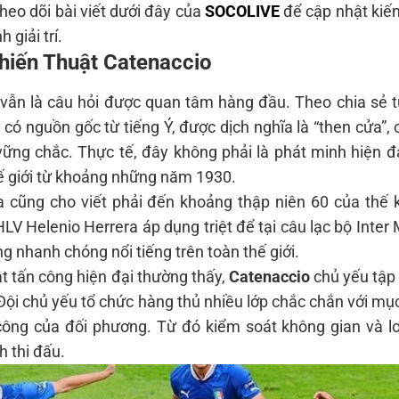
heo dõi bài viết dưới đây của
SOCOLIVE
để cập nhật kiế
 giải trí.
hiến Thuật Catenaccio
ì vẫn là câu hỏi được quan tâm hàng đầu. Theo chia sẻ t
có nguồn gốc từ tiếng Ý, được dịch nghĩa là “then cửa”, 
vững chắc. Thực tế, đây không phải là phát minh hiện 
hế giới từ khoảng những năm 1930.
a cũng cho viết phải đến khoảng thập niên 60 của thế 
V Helenio Herrera áp dụng triệt để tại câu lạc bộ Inter 
g nhanh chóng nổi tiếng trên toàn thế giới.
t tấn công hiện đại thường thấy,
Catenaccio
chủ yếu tập
ội chủ yếu tổ chức hàng thủ nhiều lớp chắc chắn với mụ
công của đối phương. Từ đó kiểm soát không gian và lo
h thi đấu.