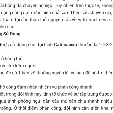
giải bóng đá chuyên nghiệp. Tuy nhiên trên thực tế, khôn
p dụng cũng đạt được hiệu quả cao. Theo các chuyên gia,
 toàn đội cần tuân thủ nguyên tắc về vị trí, vai trò và c
như sau:
ng Sử Dụng
 được sử dụng cho đội hình
Catenaccio
thường là 1-4-3-
 ở hàng thủ.
i vai trò kèm người.
ong đó có 1 tiền vệ thường xuyên lùi về sau để hỗ trợ th
c hộ công đảm nhận nhiệm vụ phản công nhanh.
t trong đội hình này, tính tổ chức và sự tập trung được 
 quá trình phòng ngự, dàn cầu thủ cần chia thành nhiều
rống. Ở thời điểm phản công, đội hình cần triển khai 