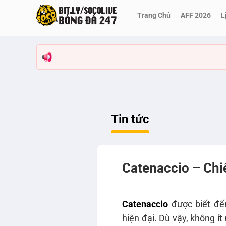
Bỏ
Trang Chủ
AFF 2026
L
qua
nội
dung
Tin tức
Catenaccio – Chi
Catenaccio
được biết đến
hiện đại. Dù vậy, không 