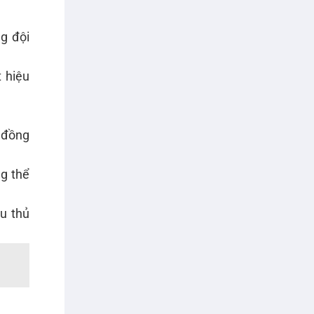
ng đội
t hiệu
, đồng
ng thể
ầu thủ