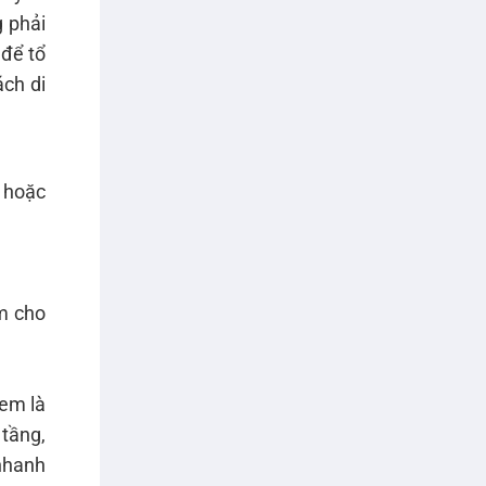
g phải
 để tổ
ách di
2 hoặc
êm cho
xem là
 tầng,
nhanh