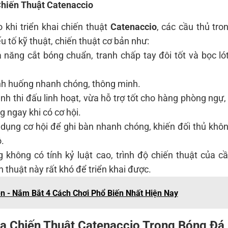
Chiến Thuật Catenaccio
 khi triển khai chiến thuật
Catenaccio
, các cầu thủ tro
 tố kỹ thuật, chiến thuật cơ bản như:
năng cắt bóng chuẩn, tranh chấp tay đôi tốt và bọc ló
tình huống nhanh chóng, thông minh.
ình thi đấu linh hoạt, vừa hỗ trợ tốt cho hàng phòng ngự
 ngay khi có cơ hội.
 dụng cơ hội để ghi bàn nhanh chóng, khiến đối thủ khô
ộ.
 không có tính kỷ luật cao, trình độ chiến thuật của c
n thuật này rất khó để triển khai được.
n - Nắm Bắt 4 Cách Chơi Phổ Biến Nhất Hiện Nay
a Chiến Thuật Catenaccio Trong Bóng Đá