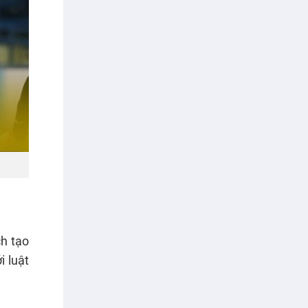
ch tạo
i luật