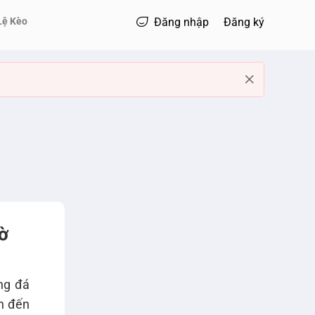
Lệ Kèo
Đăng nhập
Đăng ký
ờ
ng đá
an đến