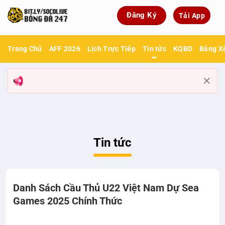
Bỏ
Đăng Ký
Tải App
qua
nội
dung
Trang Chủ
AFF 2026
Lịch Trực Tiếp
Tin tức
KQBD
Bảng X
Tin tức
Danh Sách Cầu Thủ U22 Việt Nam Dự Sea
Games 2025 Chính Thức