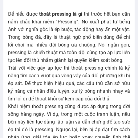
Để hiểu được
thoát pressing là gì
thì trước hết bạn cần
nắm chắc khái niệm “Pressing”. Nó xuất phát từ tiếng
Anh với nghĩa gốc là ép buộc, tác động hay ấn một vật.
Trong bóng đá, đây là thuật ngữ phổ biến dùng để chỉ
lối chơi mà nhiều đội bóng ưa chuộng. Nói ngắn gọn,
pressing là chiến thuật mà toàn đội cùng tạo áp lực liên
tục lên đối thủ nhằm giành lại quyền kiểm soát bóng.
Trái với việc gây áp lực thì thoát pressing chính là kỹ
năng tìm cách vượt qua vòng vây của đối phương khi bị
ép sát. Để thực hiện hiệu quả, các cầu thủ cần sở hữu
kỹ năng cá nhân điêu luyện, xử lý bóng nhanh nhạy và
tìm lối đi để thoát khỏi sự kèm cặp của đối thủ.
Khái niệm thoát pressing cũng được áp dụng trong đời
sống hàng ngày. Ví dụ, trong một cuộc tranh luận, nếu
bên này liên tục dùng lập luận và dẫn chứng để tạo sức
ép thì đó là pressing. Ngược lại, bên bị áp đặt tìm cách
phản ứng, giải tỏa áp lực hoặc xoay chuyển tình thế