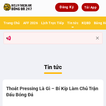
Bỏ
Đăng Ký
Tải App
qua
nội
dung
Trang Chủ
AFF 2026
Lịch Trực Tiếp
Tin tức
KQBD
Bảng X
Tin tức
Thoát Pressing Là Gì – Bí Kíp Làm Chủ Trận
Đấu Bóng Đá