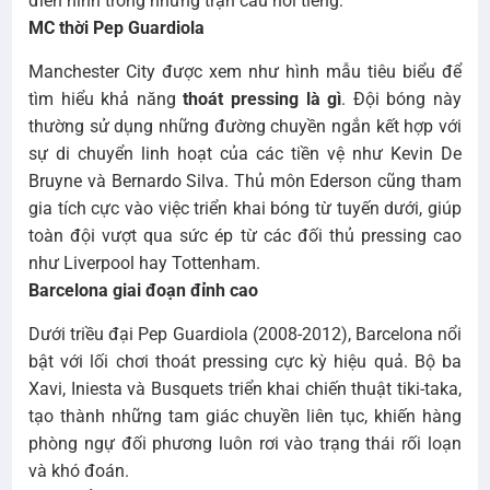
điển hình trong những trận cầu nổi tiếng:
MC thời Pep Guardiola
Manchester City được xem như hình mẫu tiêu biểu để
tìm hiểu khả năng
thoát pressing là gì
. Đội bóng này
thường sử dụng những đường chuyền ngắn kết hợp với
sự di chuyển linh hoạt của các tiền vệ như Kevin De
Bruyne và Bernardo Silva. Thủ môn Ederson cũng tham
gia tích cực vào việc triển khai bóng từ tuyến dưới, giúp
toàn đội vượt qua sức ép từ các đối thủ pressing cao
như Liverpool hay Tottenham.
Barcelona giai đoạn đỉnh cao
Dưới triều đại Pep Guardiola (2008-2012), Barcelona nổi
bật với lối chơi thoát pressing cực kỳ hiệu quả. Bộ ba
Xavi, Iniesta và Busquets triển khai chiến thuật tiki-taka,
tạo thành những tam giác chuyền liên tục, khiến hàng
phòng ngự đối phương luôn rơi vào trạng thái rối loạn
và khó đoán.