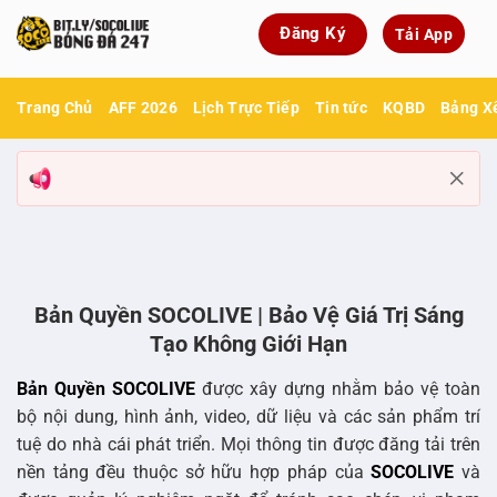
Bỏ
Đăng Ký
Tải App
qua
nội
dung
Trang Chủ
AFF 2026
Lịch Trực Tiếp
Tin tức
KQBD
Bảng X
Bản Quyền SOCOLIVE | Bảo Vệ Giá Trị Sáng
Tạo Không Giới Hạn
Bản Quyền SOCOLIVE
được xây dựng nhằm bảo vệ toàn
bộ nội dung, hình ảnh, video, dữ liệu và các sản phẩm trí
tuệ do nhà cái phát triển. Mọi thông tin được đăng tải trên
nền tảng đều thuộc sở hữu hợp pháp của
SOCOLIVE
và