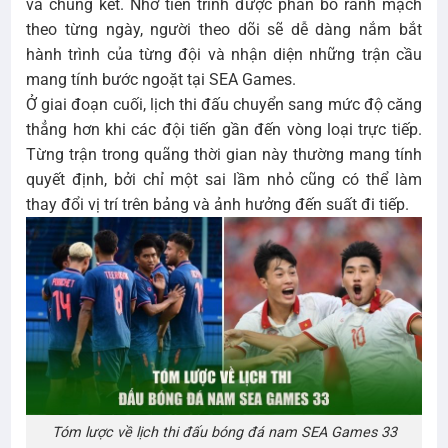
và chung kết. Nhờ tiến trình được phân bố rành mạch
theo từng ngày, người theo dõi sẽ dễ dàng nắm bắt
hành trình của từng đội và nhận diện những trận cầu
mang tính bước ngoặt tại SEA Games.
Ở giai đoạn cuối, lịch thi đấu chuyển sang mức độ căng
thẳng hơn khi các đội tiến gần đến vòng loại trực tiếp.
Từng trận trong quãng thời gian này thường mang tính
quyết định, bởi chỉ một sai lầm nhỏ cũng có thể làm
thay đổi vị trí trên bảng và ảnh hưởng đến suất đi tiếp.
Tóm lược về lịch thi đấu bóng đá nam SEA Games 33