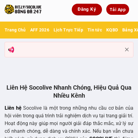
Bỏ
Đăng Ký
Tải App
qua
nội
dung
Trang Chủ
AFF 2026
Lịch Trực Tiếp
Tin tức
KQBD
Bảng X
Liên Hệ Socolive Nhanh Chóng, Hiệu Quả Qua
Nhiều Kênh
Liên hệ
Socolive là một trong những nhu cầu cơ bản của
hội viên trong quá trình trải nghiệm dịch vụ tại trang giải trí.
Hoạt động này giúp mọi người giải đáp thắc mắc, xử lý sự
cố nhanh chóng, dễ dàng và chính xác. Nếu bạn vẫn chưa