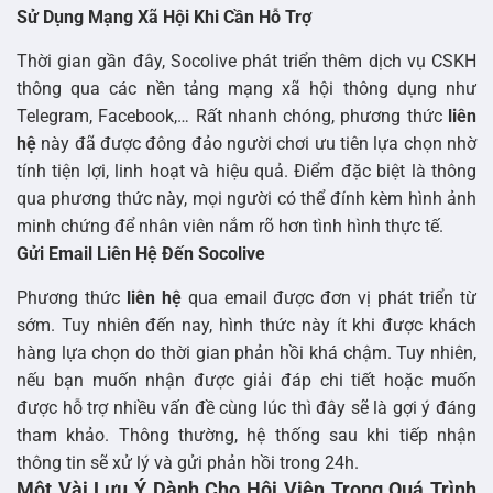
Sử Dụng Mạng Xã Hội Khi Cần Hỗ Trợ
Thời gian gần đây, Socolive phát triển thêm dịch vụ CSKH
thông qua các nền tảng mạng xã hội thông dụng như
Telegram, Facebook,… Rất nhanh chóng, phương thức
liên
hệ
này đã được đông đảo người chơi ưu tiên lựa chọn nhờ
tính tiện lợi, linh hoạt và hiệu quả. Điểm đặc biệt là thông
qua phương thức này, mọi người có thể đính kèm hình ảnh
minh chứng để nhân viên nắm rõ hơn tình hình thực tế.
Gửi Email Liên Hệ Đến Socolive
Phương thức
liên hệ
qua email được đơn vị phát triển từ
sớm. Tuy nhiên đến nay, hình thức này ít khi được khách
hàng lựa chọn do thời gian phản hồi khá chậm. Tuy nhiên,
nếu bạn muốn nhận được giải đáp chi tiết hoặc muốn
được hỗ trợ nhiều vấn đề cùng lúc thì đây sẽ là gợi ý đáng
tham khảo. Thông thường, hệ thống sau khi tiếp nhận
thông tin sẽ xử lý và gửi phản hồi trong 24h.
Một Vài Lưu Ý Dành Cho Hội Viên Trong Quá Trình