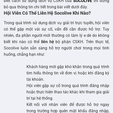
biết cách sử dụng dịch vụ CSKH của
SOCOLIVE
thì đừng
bỏ qua thông tin chi tiết trong bài viết dưới đây.
Hội Viên Có Thể Liên Hệ Socolive Khi Nào?
Trong quá trình sử dụng dịch vụ giải trí trực tuyến, hội viên
có thể gặp một vài sự cố, vấn đề cần được hỗ trợ. Tuy
nhiên, đa phần người mới thường có tâm lý e dè do không
biết khi nào có thể
liên hệ
bộ phận CSKH. Trên thực tế,
Socolive luôn sẵn sàng hỗ trợ người chơi trong mọi tình
huống, chẳng hạn như:
Khách hàng mới gặp khó khăn trong quá trình
tìm hiểu thông tin về đơn vị hoặc khi đăng ký
tài khoản.
Hội viên gặp sự cố trong quá trình đăng nhập
hoặc thực hiện thao tác khác khi tham gia giải
trí tại hệ thống.
Kết nối với nhân viên để được hỗ trợ ngay
trong trường hợp quên mật khẩu đăng nhập,