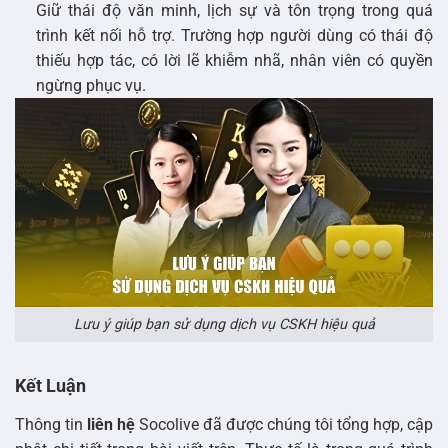
Giữ thái độ văn minh, lịch sự và tôn trọng trong quá
trình kết nối hỗ trợ. Trường hợp người dùng có thái độ
thiếu hợp tác, có lời lẽ khiễm nhã, nhân viên có quyền
ngừng phục vụ.
Lưu ý giúp bạn sử dụng dịch vụ CSKH hiệu quả
Kết Luận
Thông tin
liên hệ
Socolive đã được chúng tôi tổng hợp, cập