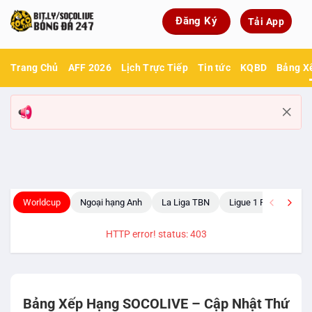
Bỏ
Đăng Ký
Tải App
qua
nội
dung
Trang Chủ
AFF 2026
Lịch Trực Tiếp
Tin tức
KQBD
Bảng X
Worldcup
Ngoại hạng Anh
La Liga TBN
Ligue 1 Pháp
Bu
HTTP error! status: 403
Bảng Xếp Hạng SOCOLIVE – Cập Nhật Thứ