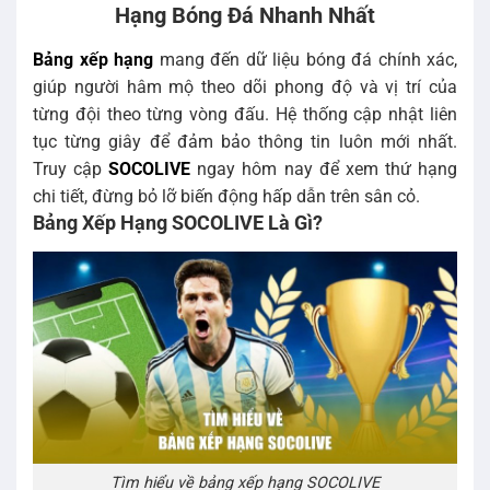
Hạng Bóng Đá Nhanh Nhất
Bảng xếp hạng
mang đến dữ liệu bóng đá chính xác,
giúp người hâm mộ theo dõi phong độ và vị trí của
từng đội theo từng vòng đấu.
Hệ thống cập nhật liên
tục từng giây để đảm bảo thông tin luôn mới nhất
.
Truy cập
SOCOLIVE
ngay hôm nay để xem thứ hạng
chi tiết, đừng bỏ lỡ biến động hấp dẫn trên sân cỏ.
Bảng Xếp Hạng SOCOLIVE Là Gì?
Tìm hiểu về bảng xếp hạng SOCOLIVE