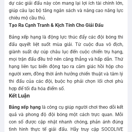
dự các giải đấu này còn mang lại lợi ích tài chính lớn,
giúp câu lạc bộ tăng ngân sách và nâng cao năng lực
chiêu mộ cầu thủ.
Tạo Ra Cạnh Tranh & Kịch Tính Cho Giải Đấu
Bảng xếp hạng là động lực thúc đẩy các đội bóng thi
đấu quyết liệt suốt mùa giải. Từ cuộc đua vô địch,
giành suất dự cúp châu lục đến cuộc chiến trụ hạng,
mọi trận đấu đều trở nên căng thẳng và hấp dẫn.
Thứ
hạng liên tục biến động tạo ra cảm giác hồi hộp cho
người xem, đồng thời ảnh hưởng chiến thuật và tâm lý
thi đấu của các đội, buộc họ phải chọn lối chơi phù
hợp để tối đa hóa điểm số.
Kết Luận
Bảng xếp hạng
là công cụ giúp người chơi theo dõi kết
quả và phong độ đội bóng một cách trực quan.
Mỗi
con số được cập nhật nhanh chóng, phản ánh đúng
tình hình thực tế giải đấu
.
Hãy truy cập SOCOLIVE