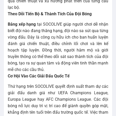
quả chiến thuật và xu hướng phát triển của từng câu
lạc bộ.
Theo Dõi Tiến Bộ & Thành Tích Của Đội Bóng
Bảng xếp hạng
tại SOCOLIVE giúp người chơi dễ nhận
biết đội nào đang thăng hạng, đội nào sa sút qua từng
vòng đấu. Đây là công cụ hữu ích cho ban huấn luyện
đánh giá chiến thuật, điều chỉnh lối chơi và lên kế
hoạch tập luyện. Đồng thời, người hâm mộ và giới
truyền thông có thể theo dõi sát sao thành tích của đội
bóng, tạo ra sự quan tâm và động viên tinh thần mạnh
mẽ cho các cầu thủ.
Cơ Hội Vào Các Giải Đấu Quốc Tế
Thứ hạng trên SOCOLIVE quyết định suất tham dự các
giải đấu danh giá như UEFA Champions League,
Europa League hay AFC Champions League.
Các đội
bóng nỗ lực duy trì vị trí cao để giành quyền góp mặt,
khẳng định tên tuổi trên đấu trường quốc tế
.
Việc tham