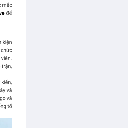
ắc mắc
ve
để
 kiện
 chức
viên.
 trận,
 kiến,
đây và
ogo và
ống tổ