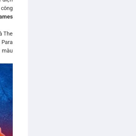
 công
Games
là The
 Para
g màu