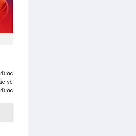
 được
ắc về
n được