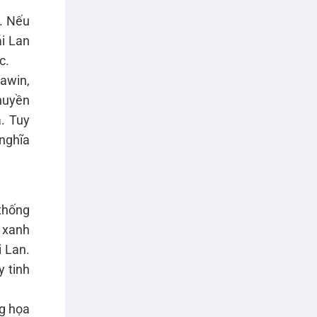
g. Nếu
ái Lan
c.
awin,
 huyền
á. Tuy
 nghĩa
thống
 xanh
i Lan.
y tinh
g họa