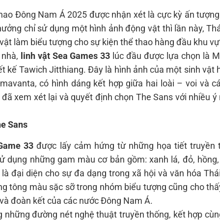
 thao Đông Nam Á 2025 được nhận xét là cực kỳ ấn tượn
ưởng chỉ sử dụng một hình ảnh động vật thì lần này, Th
ật làm biểu tượng cho sự kiện thể thao hàng đầu khu vự
 nhà,
linh vật Sea Games 33
lúc đầu được lựa chọn là M
ết kế Tawich Jitthiang. Đây là hình ảnh của một sinh vật
imavanta, có hình dáng kết hợp giữa hai loài – voi và c
 đã xem xét lại và quyết định chọn The Sans với nhiều ý
he Sans
 Game 33
được lấy cảm hứng từ những họa tiết truyền 
 sử dụng những gam màu cơ bản gồm: xanh lá, đỏ, hồng,
là đại diện cho sự đa dạng trong xã hội và văn hóa Thá
ng tông màu sặc sỡ trong nhóm biểu tượng cũng cho thấ
g và đoàn kết của các nước Đông Nam Á.
 những đường nét nghệ thuật truyền thống, kết hợp cùn