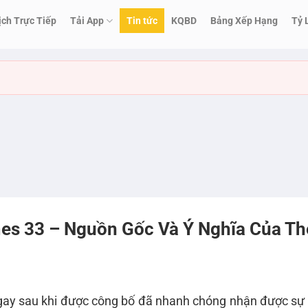
ịch Trực Tiếp
Tải App
Tin tức
KQBD
Bảng Xếp Hạng
Tỷ 
es 33 – Nguồn Gốc Và Ý Nghĩa Của Th
gay sau khi được công bố đã nhanh chóng nhận được sự 