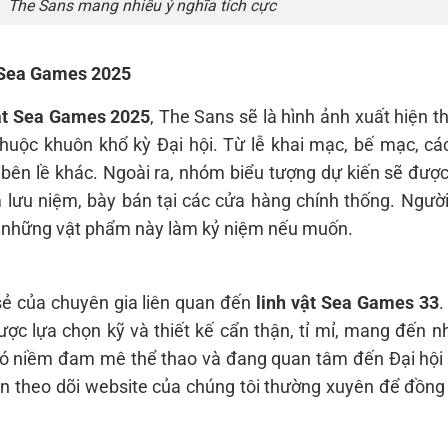
The Sans mang nhiều ý nghĩa tích cực
 Sea Games 2025
vật Sea Games 2025
, The Sans sẽ là hình ảnh xuất hiện 
thuộc khuôn khổ kỳ Đại hội. Từ lễ khai mạc, bế mạc, cá
bên lề khác. Ngoài ra, nhóm biểu tượng dự kiến sẽ được
 lưu niệm, bày bán tại các cửa hàng chính thống. Ngườ
 những vật phẩm này làm kỷ niệm nếu muốn.
 sẻ của chuyên gia liên quan đến
linh vật Sea Games 33
.
ược lựa chọn kỹ và thiết kế cẩn thận, tỉ mỉ, mang đến n
 có niềm đam mê thể thao và đang quan tâm đến Đại hội
n theo dõi website của chúng tôi thường xuyên để đồng