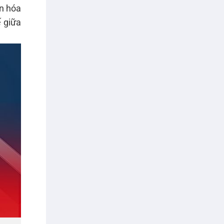
ăn hóa
ế giữa