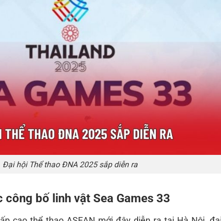
Đại hội Thể thao ĐNA 2025 sắp diễn ra
c công bố linh vật Sea Games 33
ấp cao thể thao ASEAN mới đây diễn ra tại Hà Nội, đại