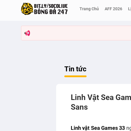
Bỏ
Trang Chủ
AFF 2026
L
qua
nội
dung
Tin tức
Linh Vật Sea Gam
Sans
Linh vật Sea Games 33
n