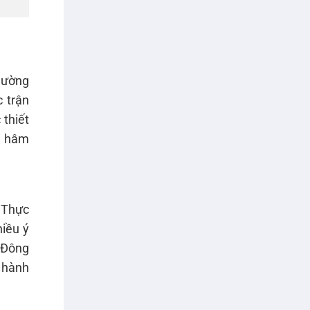
thường
c trận
 thiết
i hâm
 Thực
hiều ý
 Đông
 hành