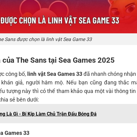
e Sans được chọn là linh vật Sea Game 33
a của The Sans tại Sea Games 2025
ợc công bố,
linh vật Sea Games 33
đã nhanh chóng nhận
ừ khán giả, người hâm mộ. Nếu bạn cũng đang thắc m
ểu tượng này thì có thể tham khảo qua một vài thông ti
chia sẻ bên dưới:
ng Là Gì - Bí Kíp Làm Chủ Trận Đấu Bóng Đá
Sea Games 33