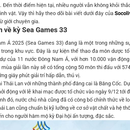
 Đến thời điểm hiện tại, nhiều người vẫn không khỏi th
linh vật. Vậy thì hãy theo dõi bài viết dưới đây của
Socoli
từ giới chuyên gia.
ản về kỳ Sea Games 33
am Á 2025 (Sea Games 33) đang là một trong những sự
trong khu vực. Đây là sự kiện thể thao đa môn dược tổ
 dự của 11 nước Đông Nam Á, với hơn 10.000 vận động 
 mùa giải lần này sẽ có tổng cộng 50 môn thi đấu với 574
 giây phút giải trí hấp dẫn, thú vị.
i Thái Lan với những thành phố đăng cai là Băng Cốc. Dự
hởi động với lễ khai mạc được tổ chức vào ngày 9/12 tới 
nh đó, nước chủ nhà cũng đã có công bố chính thức về l
hái Lan cũng chuẩn bị kỹ lưỡng về cơ sở vật chất và hệ th
n cho người hâm mộ kỳ Đại hội ấn tượng, đặc sắc.