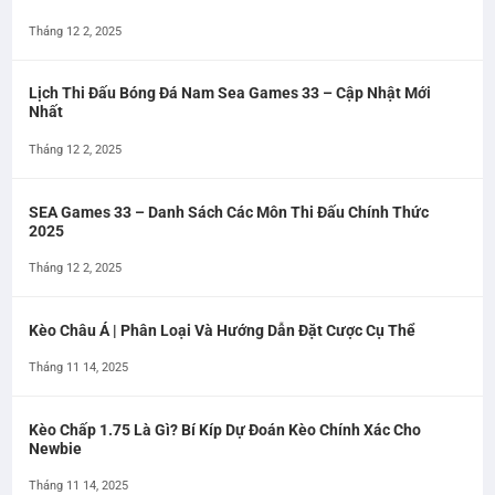
Tháng 12 2, 2025
Lịch Thi Đấu Bóng Đá Nam Sea Games 33 – Cập Nhật Mới
Nhất
Tháng 12 2, 2025
SEA Games 33 – Danh Sách Các Môn Thi Đấu Chính Thức
2025
Tháng 12 2, 2025
Kèo Châu Á | Phân Loại Và Hướng Dẫn Đặt Cược Cụ Thể
Tháng 11 14, 2025
Kèo Chấp 1.75 Là Gì? Bí Kíp Dự Đoán Kèo Chính Xác Cho
Newbie
Tháng 11 14, 2025