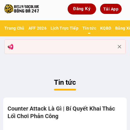
Bỏ
Đăng Ký
Tải App
qua
nội
dung
Trang Chủ
AFF 2026
Lịch Trực Tiếp
Tin tức
KQBD
Bảng X
Tin tức
Counter Attack Là Gì | Bí Quyết Khai Thác
Lối Chơi Phản Công