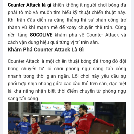
Counter Attack là gì
khiến không ít người chơi bóng đá
phải tò mò và muốn tìm hiểu kỹ thuật chiến thuật này.
Khi trận đấu diễn ra căng thẳng thì sự phản công trở
thành vũ khí mạnh mẽ để xoay chuyển thế trận. Cùng
nền tảng
SOCOLIVE
khám phá về Counter Attack và
cách vận dụng hiệu quả từng vị trí trên sân.
Khám Phá Counter Attack Là Gì
Counter Attack
là một chiến thuật bóng đá trong đó đội
bóng chuyển từ lối chơi phòng ngự sang tấn công
nhanh trong thời gian ngắn. Lối chơi này yêu cầu sự
phối hợp nhịp nhàng giữa các cầu thủ trên sân, đặc biệt
là khả năng nhận biết thời điểm chuyển từ phòng ngự
sang tấn công.