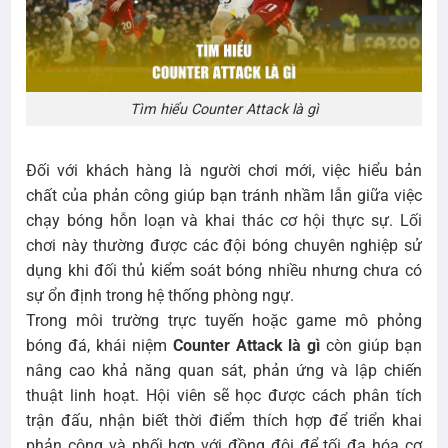
Tìm hiểu Counter Attack là gì
Đối với khách hàng là người chơi mới, việc hiểu bản
chất của phản công giúp bạn tránh nhầm lẫn giữa việc
chạy bóng hỗn loạn và khai thác cơ hội thực sự. Lối
chơi này thường được các đội bóng chuyên nghiệp sử
dụng khi đối thủ kiểm soát bóng nhiều nhưng chưa có
sự ổn định trong hệ thống phòng ngự.
Trong môi trường trực tuyến hoặc game mô phỏng
bóng đá, khái niệm
Counter Attack là gì
còn giúp bạn
nâng cao khả năng quan sát, phản ứng và lập chiến
thuật linh hoạt. Hội viên sẽ học được cách phân tích
trận đấu, nhận biết thời điểm thích hợp để triển khai
phản công và phối hợp với đồng đội để tối đa hóa cơ