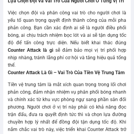
Lựa Chọn Đội Và Vai Trò Của Người Chơi Ở Từng Vị Trí
Việc chọn đội và phân công vai trò cho người chơi là
yếu tố quan trọng quyết định thành công của mỗi pha
phản công. Bạn cần xác định ai sẽ là người điều phối
bóng, ai chịu trách nhiệm bọc lót và ai sẽ tận dụng tốc
độ để tấn công trực diện. Nếu biết khai thác đúng
Counter Attack là gì
sẽ đảm bảo mọi vị trí phối hợp
nhịp nhàng, tránh lãng phí cơ hội và tăng hiệu quả tổng
thể.
Counter Attack Là Gì – Vai Trò Của Tiền Vệ Trung Tâm
Tiền vệ trung tâm là mắt xích quan trọng trong lối chơi
phản công, đảm nhận nhiệm vụ phân phối bóng nhanh
và chính xác từ khu vực phòng ngự sang phần sân đối
phương. Người chơi ở vị trí này phải có khả năng đọc
trận đấu, đưa ra quyết định tức thì và chọn lựa đường
chuyền hợp lý nhất để đồng đội tận dụng tốc độ. Khi
nắm chắc vai trò này, việc triển khai Counter Attack trở