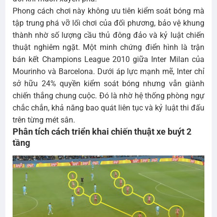
Phong cách chơi này không ưu tiên kiểm soát bóng mà
tập trung phá vỡ lối chơi của đối phương, bảo vệ khung
thành nhờ số lượng cầu thủ đông đảo và kỷ luật chiến
thuật nghiêm ngặt. Một minh chứng điển hình là trận
bán kết Champions League 2010 giữa Inter Milan của
Mourinho và Barcelona. Dưới áp lực mạnh mẽ, Inter chỉ
sở hữu 24% quyền kiểm soát bóng nhưng vẫn giành
chiến thắng chung cuộc. Đó là nhờ hệ thống phòng ngự
chắc chắn, khả năng bao quát liên tục và kỷ luật thi đấu
trên từng mét sân.
Phân tích cách triển khai chiến thuật xe buýt 2
tầng