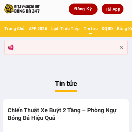
Bỏ
Đăng Ký
Tải App
qua
nội
dung
Trang Chủ
AFF 2026
Lịch Trực Tiếp
Tin tức
KQBD
Bảng X
Tin tức
Chiến Thuật Xe Buýt 2 Tầng – Phòng Ngự
Bóng Đá Hiệu Quả