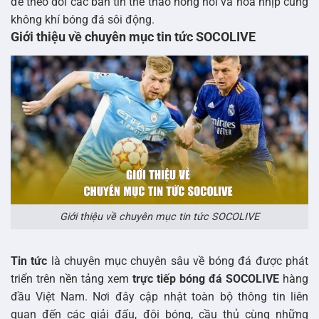
để theo dõi các bản tin thể thao nóng hổi và hòa nhịp cùng
không khí bóng đá sôi động.
Giới thiệu về chuyên mục tin
tứ
c
S
OCOLIVE
Giới thiệu về chuyên mục tin tức SOCOLIVE
Tin tức
là chuyên mục chuyên sâu về bóng đá được phát
triển trên nền tảng xem
trực tiếp bóng đá SOCOLIVE
hàng
đầu Việt Nam. Nơi đây cập nhật toàn bộ thông tin liên
quan đến các giải đấu, đội bóng, cầu thủ cùng những