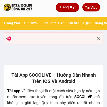
Bỏ
Đăng Ký
Tải App
qua
nội
dung
Trang Chủ
AFF 2026
Lịch Trực Tiếp
Tin tức
KQBD
Bảng X
Tải App SOCOLIVE – Hướng Dẫn Nhanh
Trên IOS Và Android
Tải app
về điện thoại là một cách siêu hợp lý nếu bạn
muốn xem trực tuyến bóng đá trên
SOCOLIVE
mà
không lo giật lag. Quy trình này diễn ra rất nhanh