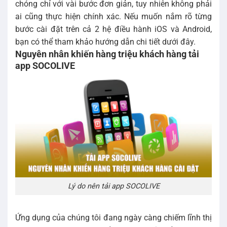
chóng chỉ với vài bước đơn giản, tuy nhiên không phải
ai cũng thực hiện chính xác. Nếu muốn nắm rõ từng
bước cài đặt trên cả 2 hệ điều hành iOS và Android,
bạn có thể tham khảo hướng dẫn chi tiết dưới đây.
Nguyên nhân khiến hàng triệu khách hàng tải
app SOCOLIVE
Lý do nên tải app SOCOLIVE
Ứng dụng của chúng tôi đang ngày càng chiếm lĩnh thị