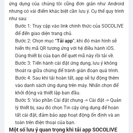
ứng dụng của chúng tôi cũng đơn giản như Android
nhưng có vài điểm khác biệt cần lưu ý. Cụ thể quy trình
như sau:
Bước 1: Truy cập vào link chính thức của SOCOLIVE
để đến giao diện trang chủ.
Bước 2: Chọn mục “
Tải app
”, khi đó màn hình sẽ
hiển thị mã QR tương ứng với hệ điều hành iOS.
Dùng thiết bị của bạn để quét mã này rồi tải về.
Bước 3: Tiến hành cài đặt ứng dụng, lưu ý không
thoát ra giữa chừng để tránh gián đoạn quá trình.
Bước 4: Sau khi tải hoàn tất, app sẽ tự động thêm
vào danh sách ứng dụng trên máy. Nhấn chọn để
khởi động và thiết lập ban đầu.
Bước 5: Vào phần Cài đặt chung -> Cài đặt -> Quản
lý thiết bị, sau đó chọn Tin cậy ứng dụng để hoàn
tất cài đặt, đảm bảo app hoạt động ổn định và an
toàn trên điện thoại của bạn.
Một số lưu ý quan trọng khi tải app SOCOLIVE