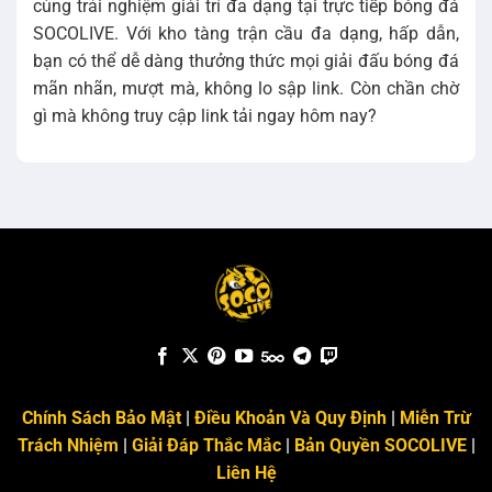
cùng trải nghiệm giải trí đa dạng tại trực tiếp bóng đá
SOCOLIVE. Với kho tàng trận cầu đa dạng, hấp dẫn,
bạn có thể dễ dàng thưởng thức mọi giải đấu bóng đá
mãn nhãn, mượt mà, không lo sập link. Còn chần chờ
gì mà không truy cập link tải ngay hôm nay?
Chính Sách Bảo Mật
|
Điều Khoản Và Quy Định
|
Miễn Trừ
Trách Nhiệm
|
Giải Đáp Thắc Mắc
|
Bản Quyền SOCOLIVE
|
Liên Hệ