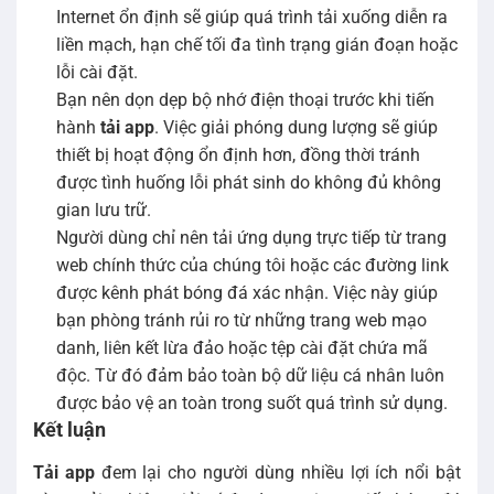
Internet ổn định sẽ giúp quá trình tải xuống diễn ra
liền mạch, hạn chế tối đa tình trạng gián đoạn hoặc
lỗi cài đặt.
Bạn nên dọn dẹp bộ nhớ điện thoại trước khi tiến
hành
tải app
. Việc giải phóng dung lượng sẽ giúp
thiết bị hoạt động ổn định hơn, đồng thời tránh
được tình huống lỗi phát sinh do không đủ không
gian lưu trữ.
Người dùng chỉ nên tải ứng dụng trực tiếp từ trang
web chính thức của chúng tôi hoặc các đường link
được kênh phát bóng đá xác nhận. Việc này giúp
bạn phòng tránh rủi ro từ những trang web mạo
danh, liên kết lừa đảo hoặc tệp cài đặt chứa mã
độc. Từ đó đảm bảo toàn bộ dữ liệu cá nhân luôn
được bảo vệ an toàn trong suốt quá trình sử dụng.
Kết luận
Tải app
đem lại cho người dùng nhiều lợi ích nổi bật