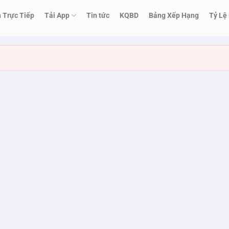
h Trực Tiếp
Tải App
Tin tức
KQBD
Bảng Xếp Hạng
Tỷ Lệ