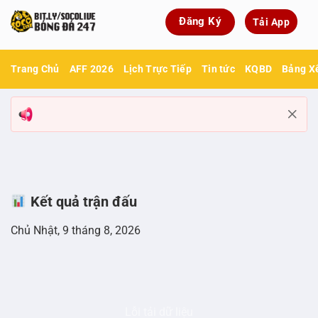
Bỏ
Đăng Ký
Tải App
qua
nội
dung
Trang Chủ
AFF 2026
Lịch Trực Tiếp
Tin tức
KQBD
Bảng X
Kết quả trận đấu
Chủ Nhật, 9 tháng 8, 2026
Lỗi tải dữ liệu