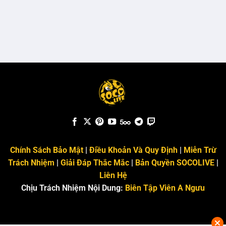
Chính Sách Bảo Mật
|
Điều Khoản Và Quy Định
|
Miễn Trừ
Trách Nhiệm
|
Giải Đáp Thắc Mắc
|
Bản Quyền SOCOLIVE
|
Liên Hệ
Chịu Trách Nhiệm Nội Dung:
Biên Tập Viên A Ngưu