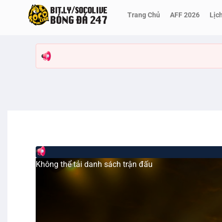
Bỏ
Trang Chủ
AFF 2026
Lịc
qua
nội
dung
Không thể tải danh sách trận đấu