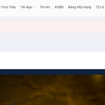
h Trực Tiếp
Tải App
Tin tức
KQBD
Bảng Xếp Hạng
Tỷ Lệ