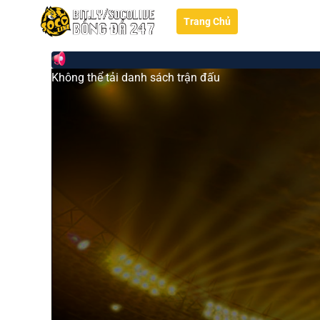
Bỏ
Trang Chủ
AFF 2026
Lịc
qua
nội
dung
Không thể tải danh sách trận đấu