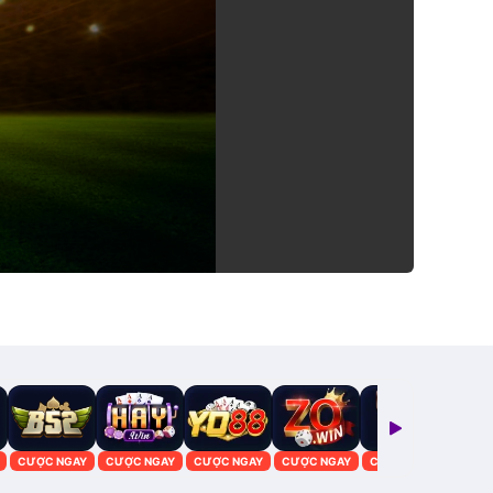
CƯỢC NGAY
CƯỢC NGAY
CƯỢC NGAY
CƯỢC NGAY
CƯỢC NGAY
CƯỢC N