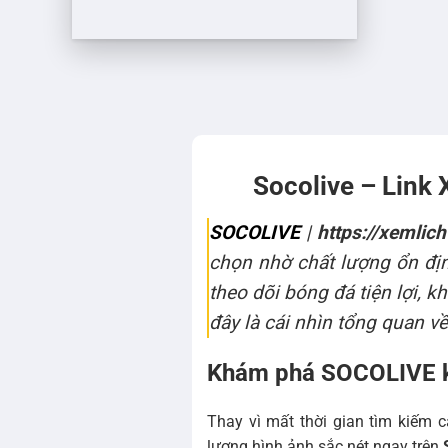
Socolive – Link
SOCOLIVE
|
https://xemlic
chọn nhờ chất lượng ổn đị
theo dõi bóng đá tiện lợi, 
đây là cái nhìn tổng quan v
Khám phá SOCOLIVE kê
Thay vì mất thời gian tìm kiếm c
lượng hình ảnh sắc nét ngay trên