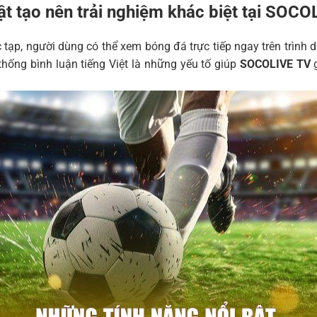
ật tạo nên trải nghiệm khác biệt tại SOCO
ạp, người dùng có thể xem bóng đá trực tiếp ngay trên trình d
thống bình luận tiếng Việt là những yếu tố giúp
SOCOLIVE TV
g